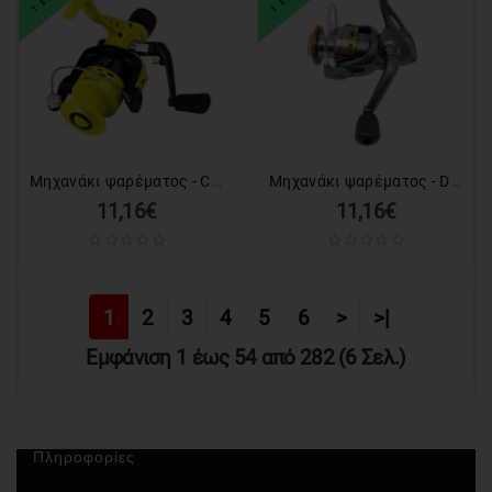
Μηχανάκι ψαρέματος - CTR7000 - 832424
Μηχανάκι ψαρέματος - DE3000 - 831052
11,16€
11,16€
1
2
3
4
5
6
>
>|
Εμφάνιση 1 έως 54 από 282 (6 Σελ.)
Πληροφορίες