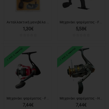
LAPTOP
ΑΝΤΑΛΛΑΚΤΙΚΑ
LAPTOP
Ανταλλακτική μανιβέλα για μηχανάκι ψαρέματος - 830231
Μηχανάκι ψαρέματος - FX-500 - 830492
1,30€
5,58€
ΑΝΤΑΛΛΑΚΤΙΚΑ
ΚΙΝΗΤΩΝ-
TABLET
1 ΕΩΣ 3 ΗΜΕΡΕΣ
1 ΕΩΣ 3 ΗΜΕΡΕΣ
ΚΙΝΗΤΑ
-
TABLET
ΕΚΤΥΠΩΤΕΣ
&
TONER-
INK
Μηχανάκι ψαρέματος - FD2000 - 832314
Μηχανάκι ψαρέματος - HO4000A - 931243
HOME
7,44€
7,44€