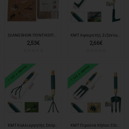
QIANGSHUN ΠΟΝΤΙΚΟΠΑΓΙΔΑ HQ-04523
KMT Αφαιρετής Ζιζανίων 7cm - Weed Remover KMT Tools
2,53€
2,66€
1 ΕΩΣ 3 ΗΜΕΡΕΣ
1 ΕΩΣ 3 ΗΜΕΡΕΣ
KMT Καλλιεργητής Σπόρων 29.5 cm - KMT Tools Seed Cultivator
KMT Πιρούνα Κήπου 33cm - Garden Fork KMT Tools