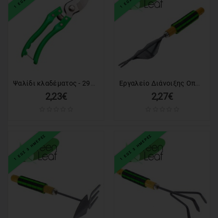
Ψαλίδι κλαδέματος - 291441
Εργαλείο Διάνοιξης Οπών Κήπου Green Leaf
2,23€
2,27€
1 ΕΩΣ 3 ΗΜΕΡΕΣ
1 ΕΩΣ 3 ΗΜΕΡΕΣ