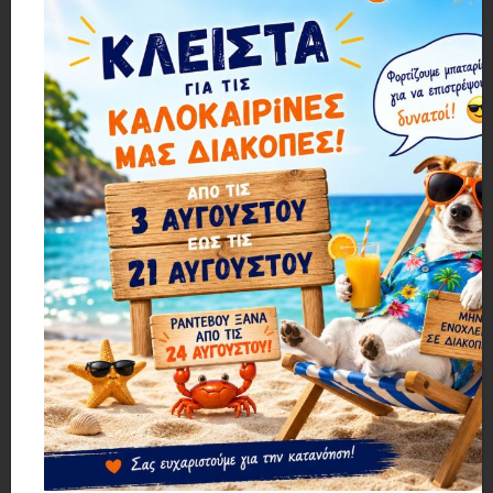
KMT Tools Ρακόρ Ποτίσματος για Λάστιχο 5/8″ 63 Χιλιοστών - Watering Fitting for Hose
KMT Ρακόρ Ποτίσματος για Λάστιχο 3/4″- Watering Fitting for 3/4″ Hose
2,04€
2,04€
1 ΕΩΣ 3 ΗΜΕΡΕΣ
1 ΕΩΣ 3 ΗΜΕΡΕΣ
KMT Σύνδεσμος Βρύσης με Αντάπτορα για Λάστιχο Νερού 54 Χιλιοστών - Faucet Connector
KMT Σύνδεσμος Βρύσης με Αντάπτορα για Λάστιχο Νερού 56 Χιλιοστών - Faucet Connector