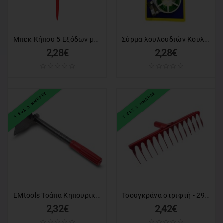
Μπεκ Κήπου 5 Εξόδων με Πάσσαλο Στήριξης - 5-Way Garden Sprinkler Stake
Σύρμα λουλουδιών Κουλούρα 2x20m - Twist Tie
2,28€
2,28€
1 ΕΩΣ 3 ΗΜΕΡΕΣ
1 ΕΩΣ 3 ΗΜΕΡΕΣ
EMtools Τσάπα Κηπουρικής Μαύρη 29cm
Τσουγκράνα στριφτή - 291412
2,32€
2,42€