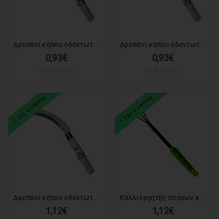
LAPTOP
ΑΝΤΑΛΛΑΚΤΙΚΑ
LAPTOP
Δρεπάνι κήπου οδοντωτό - 6.5" - 813 - 716237
Δρεπάνι κήπου οδοντωτό - 7.5" - 814 - 716244
0,93€
0,93€
ΑΝΤΑΛΛΑΚΤΙΚΑ
ΚΙΝΗΤΩΝ-
TABLET
1 ΕΩΣ 3 ΗΜΕΡΕΣ
1 ΕΩΣ 3 ΗΜΕΡΕΣ
ΚΙΝΗΤΑ
-
TABLET
ΕΚΤΥΠΩΤΕΣ
&
TONER-
INK
Δρεπάνι κήπου οδοντωτό - 10.5" - 815 - 716251
Καλλιεργητής σπόρων κήπου - 291416
HOME
1,12€
1,12€