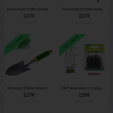
Σκαλιστήρι Κήπου Green Leaf
Τσουγκράνα Κήπου Green Leaf
2,27€
2,27€
1 ΕΩΣ 3 ΗΜΕΡΕΣ
1 ΕΩΣ 3 ΗΜΕΡΕΣ
Φτυαράκι Κήπου Green Leaf
KMT Αλυσίδες Για Κρέμασμα Γλαστρών 400*2mm - Chains For Hanging Pots KMT Tools
2,27€
2,28€