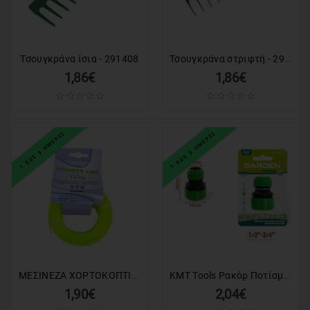
Τσουγκράνα στριφτή - 291411
Τσουγκράνα ίσια - 291408
1,86€
1,86€
1 ΕΩΣ 3 ΗΜΕΡΕΣ
1 ΕΩΣ 3 ΗΜΕΡΕΣ
ΜΕΣΙΝΕΖΑ ΧΟΡΤΟΚΟΠΤΙΚΟΥ ΤΕΤΡΑΓΩΝΗ ΠΛΑΣΤΙΚΗ 2.4x15m SP-2816
KMT Tools Ρακόρ Ποτίσματος για Λάστιχο 1/2″-3/4″ 56 Χιλιοστών - Watering Fitting for Hose
1,90€
2,04€