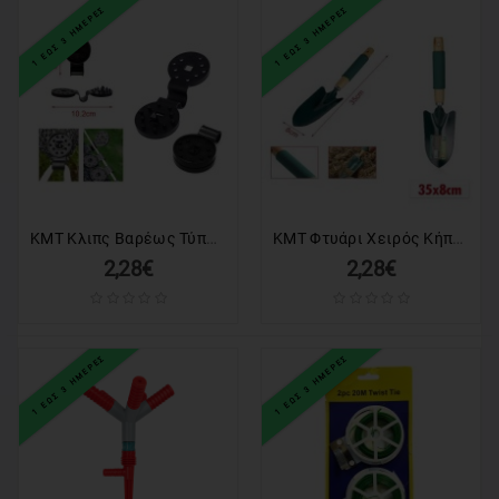
1 ΕΩΣ 3 ΗΜΕΡΕΣ
1 ΕΩΣ 3 ΗΜΕΡΕΣ
KMT Κλιπς Βαρέως Τύπου / Κλιπ Για Δίχτυ Σκίασης 12τμχ - Net Buckle
KMT Φτυάρι Χειρός Κήπου 35cm - Hand Garden Spade KMT Tools
2,28€
2,28€
1 ΕΩΣ 3 ΗΜΕΡΕΣ
1 ΕΩΣ 3 ΗΜΕΡΕΣ