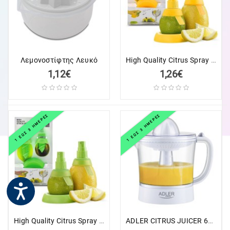
LAPTOP
ΑΝΤΑΛΛΑΚΤΙΚΑ
LAPTOP
High Quality Citrus Spray Κίτρινο
Λεμονοστίφτης Λευκό
ΑΝΤΑΛΛΑΚΤΙΚΑ
1,12€
1,26€
ΚΙΝΗΤΩΝ-
TABLET
ΚΙΝΗΤΑ
1 ΕΩΣ 3 ΗΜΕΡΕΣ
1 ΕΩΣ 3 ΗΜΕΡΕΣ
-
TABLET
ΕΚΤΥΠΩΤΕΣ
&
TONER-
INK
HOME
High Quality Citrus Spray Πράσινο
ADLER CITRUS JUICER 60W WHITE