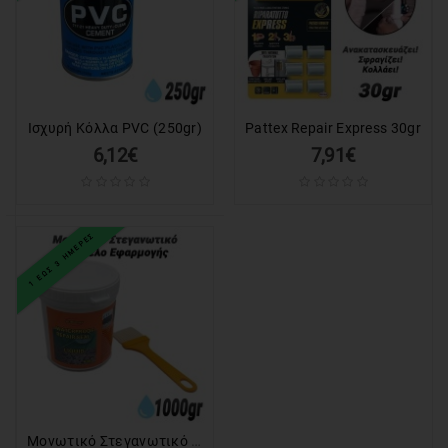
Ισχυρή Κόλλα PVC (250gr)
Pattex Repair Express 30gr
6,12€
7,91€
1 ΕΩΣ 3 ΗΜΕΡΕΣ
Μονωτικό Στεγανωτικό για Σφράγιση + Πινέλο (1000gr)