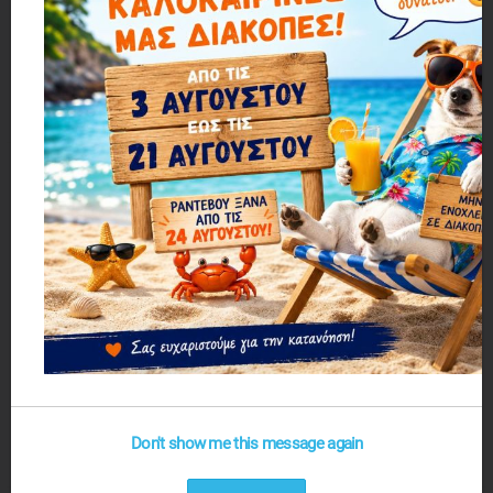
Μπεζ Βερνίκι για Πλακέτες PCB
Πορτοκαλί Βερνίκι για Πλακέτες PCB
1,81€
1,81€
1 ΕΩΣ 3 ΗΜΕΡΕΣ
1 ΕΩΣ 3 ΗΜΕΡΕΣ
Διαφανής Βενζινόκολλα (20gr)
Κόλλα 2 Συστατικών (6ml)
2,27€
2,27€
Don't show me this message again