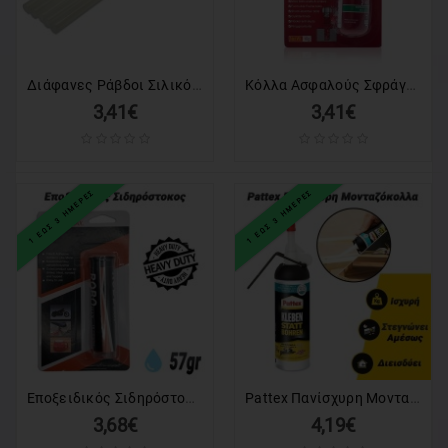
Διάφανες Ράβδοι Σιλικόνης 5 τεμάχια 1.1*30cm
Κόλλα Ασφαλούς Σφράγισης Βίδας
3,41€
3,41€
1 ΕΩΣ 3 ΗΜΕΡΕΣ
1 ΕΩΣ 3 ΗΜΕΡΕΣ
Εποξειδικός Σιδηρόστοκος (57gr)
Pattex Πανίσχυρη Μονταζόκολλα
3,68€
4,19€