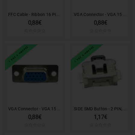
ΕΙΔΗ
ΓΡΑΦΕΙΟΥ
&
FFC Cable - Ribbon 16 PIN, 1.0mm Pitch (140 x 15mm), C TYPE
VGA Connector - VGA 15 PIN (straight)
ΕΞΟΠΛΙΣΜΟΣ
0,88€
0,88€
ΣΥΣΤΗΜΑΤΑ
ΑΣΦΑΛΕΙΑΣ
1 ΕΩΣ 3 ΗΜΕΡΕΣ
1 ΕΩΣ 3 ΗΜΕΡΕΣ
AUTO
&
MOTO
ΕΙΔΗ
ΘΑΛΑΣΣΗΣ
GADGET
VGA Connector - VGA 15 PIN (up)
SIDE SMD Button - 2 PIN, Nickel, Silver/Black
ΕΡΓΑΛΕΙΑ
0,88€
1,17€
ΕΙΔΗ
ΕΝΥΔΡΕΙΟΥ