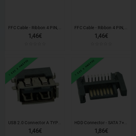
FFC Cable - Ribbon 4 PIN, 0.5mm Pitch (50mm), C TYPE
FFC Cable - Ribbon 4 PIN, 1.0mm Pitch (50mm), C TYPE
1,46€
1,46€
1 ΕΩΣ 3 ΗΜΕΡΕΣ
1 ΕΩΣ 3 ΗΜΕΡΕΣ
USB 2.0 Connector A TYPE, down MID Solder, Silver/Black
HDD Connector - SATA 7+15P
1,46€
1,86€