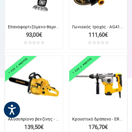
LAPTOP
ΑΝΤΑΛΛΑΚΤΙΚΑ
LAPTOP
Επαναφορτιζόμενο θαμνοκοπτικό - Μπορντουροψάλιδο - 24V - SK5 - 865317
Γωνιακός τροχός - AG419 - 611697 - Worksite
93,00€
111,60€
ΑΝΤΑΛΛΑΚΤΙΚΑ
ΚΙΝΗΤΩΝ-
TABLET
1 ΕΩΣ 3 ΗΜΕΡΕΣ
1 ΕΩΣ 3 ΗΜΕΡΕΣ
ΚΙΝΗΤΑ
-
TABLET
ΕΚΤΥΠΩΤΕΣ
&
TONER-
INK
Αλυσοπρίονο βενζίνης - GCS117 - Worksite - 611574
Κρουστικό δράπανο - ERH185 - 1500W - Worksite - 672254
HOME
139,50€
176,70€