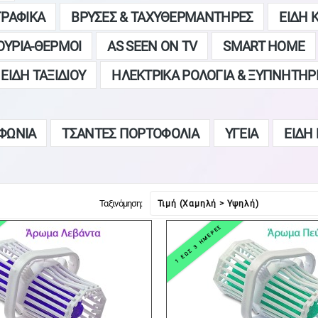
ΓΡΑΦΙΚΑ
ΒΡΥΣΕΣ & ΤΑΧΥΘΕΡΜΑΝΤΗΡΕΣ
ΕΙΔΗ 
ΟΥΡΙΑ-ΘΕΡΜΟΙ
AS SEEN ON TV
SMART HOME
ΕΙΔΗ ΤΑΞΙΔΙΟΥ
ΗΛΕΚΤΡΙΚΑ ΡΟΛΟΓΙΑ & ΞΥΠΝΗΤΗΡ
ΦΩΝΙΑ
ΤΣΑΝΤΕΣ ΠΟΡΤΟΦΟΛΙΑ
ΥΓΕΙΑ
ΕΙΔΗ
Ταξινόμηση:
1 ΕΩΣ 3 ΗΜΕΡΕΣ