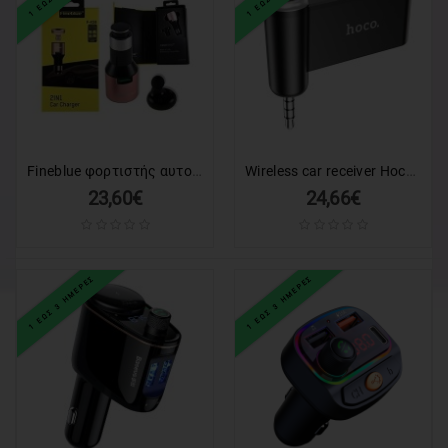
Fineblue φορτιστής αυτοκινήτου F-458 - Fineblue 2 in 1 car charger
Wireless car receiver Hoco AUX Bluetooth Jack 3,5mm E58 black
23,60€
24,66€
1 ΕΩΣ 3 ΗΜΕΡΕΣ
1 ΕΩΣ 3 ΗΜΕΡΕΣ