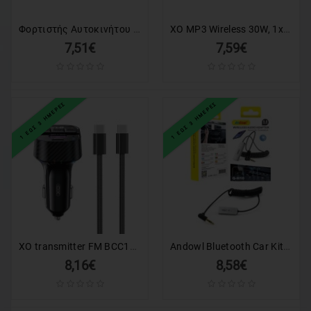
Φορτιστής Αυτοκινήτου Bluetooth με Ακουστικό V6 BT - Handsfree Car Kit FM
XO MP3 Wireless 30W, 1xUSB-A + 1xUSB-C, BCC17 (μαύρο)
7,51€
7,59€
1 ΕΩΣ 3 ΗΜΕΡΕΣ
1 ΕΩΣ 3 ΗΜΕΡΕΣ
XO transmitter FM BCC17 Bluetooth MP3 φορτιστής αυτοκινήτου 30W μαύρο + καλώδιο USB-C – USB-C
Andowl Bluetooth Car Kit Q-H10 για το Ταμπλό με USB Θύρα Φόρτισης
8,16€
8,58€