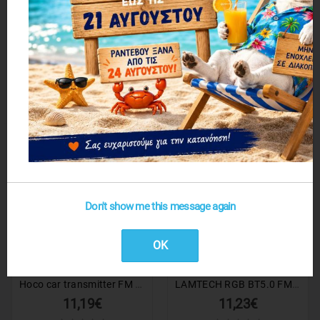
Allison FM Transmitter Αυτοκινήτου με Bluetooth ALS-A72B - Car FM charger wireless
Bluetooth Αυτοκινήτου Bluetooth Transmitter για το Ηχοσύστημα BT-199
10,73€
10,73€
1 ΕΩΣ 3 ΗΜΕΡΕΣ
1 ΕΩΣ 3 ΗΜΕΡΕΣ
Don't show me this message again
OK
Hoco car transmitter FM bluetooth 2 x USB-A + Type-C PD QC3.0 20W E85 black
LAMTECH RGB BT5.0 FM TRANSMITTER QC3.0 PD20W
11,19€
11,23€