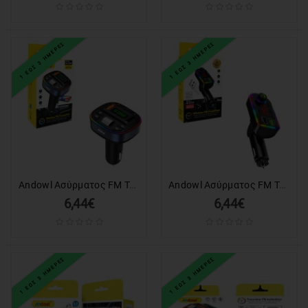
ΕΙΔΗ
ΓΡΑΦΕΙΟΥ
&
ΕΞΟΠΛΙΣΜΟΣ
1 ΕΩΣ 3 ΗΜΕΡΕΣ
1 ΕΩΣ 3 ΗΜΕΡΕΣ
ΣΥΣΤΗΜΑΤΑ
ΑΣΦΑΛΕΙΑΣ
AUTO
&
MOTO
ΕΙΔΗ
Andowl Ασύρματος FM Transmitter Αυτοκινήτου Bluetooth με Διπλή Θύρα USB και Οθόνη LED Q-C99 - Wireless Bluetooth FM Transmitter Car Charger
Andowl Ασύρματος FM Transmitter Αυτοκινήτου με Bluetooth Φορτιστή USB και RGB Φωτισμό Q-C75 - Wireless Bluetooth FM Transmitter Car Charger
ΘΑΛΑΣΣΗΣ
6,44€
6,44€
GADGET
ΕΡΓΑΛΕΙΑ
1 ΕΩΣ 3 ΗΜΕΡΕΣ
1 ΕΩΣ 3 ΗΜΕΡΕΣ
ΕΙΔΗ
ΕΝΥΔΡΕΙΟΥ