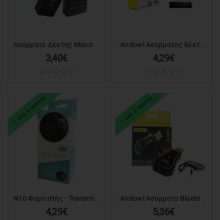
LAPTOP
ΑΝΤΑΛΛΑΚΤΙΚΑ
LAPTOP
Ασύρματο Δέκτης Μουσικής Αυτοκινήτου - Car Wireless Music Receiver - Hand Free
Andowl Ασύρματος δέκτης μουσικής Bluetooth Q-B09 - Wireless Receiver
3,40€
4,29€
ΑΝΤΑΛΛΑΚΤΙΚΑ
ΚΙΝΗΤΩΝ-
TABLET
1 ΕΩΣ 3 ΗΜΕΡΕΣ
1 ΕΩΣ 3 ΗΜΕΡΕΣ
ΚΙΝΗΤΑ
-
TABLET
ΕΚΤΥΠΩΤΕΣ
&
TONER-
INK
N10 Φορτιστής - Transmitter αυτοκινήτου με MP3, FM & 2 θύρες USB - Car modulator transmitter
Andowl Ασύρματο Bluetooth audio Transmitter και Receiver USB μαύρο με RGB LED φωτισμό Q-TR31 - Wireless Audio Transmitter / Receiver
HOME
4,29€
5,36€