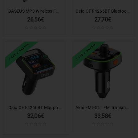
BASEUS MP3 Wireless FM Transmitter 12W, QC, 2.4A, 2xUSB-A, T typed Locomotive S-06, CCHC000001 black
Osio OFT-4265BT Bluetooth FM Transmitter Αυτοκινήτου με 1× USB-A + 1× USB-C, Hands-Free & Φωτισμό 7 Χρωμάτων (Μαύρο)
26,56€
27,70€
1 ΕΩΣ 3 ΗΜΕΡΕΣ
1 ΕΩΣ 3 ΗΜΕΡΕΣ
Osio OFT-4260BT Μαύρο FM transmitter και φορτιστής αυτοκινήτου με Bluetooth, USB Type-A, 2 Type-C, LED, Handsfree και θύρα δίσκο
Akai FMT-54T FM Transmitter αυτοκινήτου με Bluetooth V5.0, LED, QC3.0, Hands-Free
32,06€
33,58€