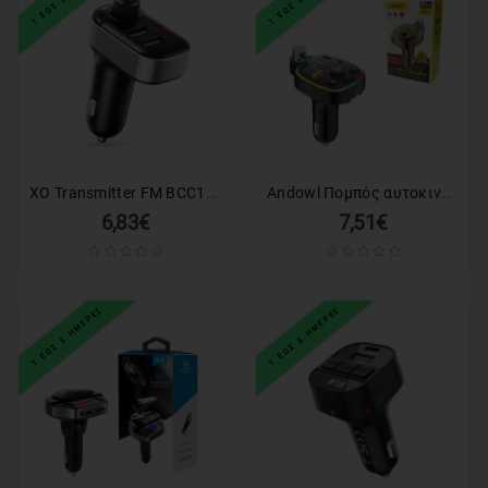
XO Transmitter FM BCC10 Bluetooth MP3 Φορτιστής Αυτοκινήτου 3,1A Μαύρο
Andowl Πομπός αυτοκινήτου φορτιστής FM Transmitter Q-C71 – Car FM Transmitter
6,83€
7,51€
1 ΕΩΣ 3 ΗΜΕΡΕΣ
1 ΕΩΣ 3 ΗΜΕΡΕΣ