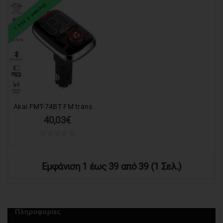
1 ΕΩΣ 3 ΗΜΕΡΕΣ
Akai FMT-74BT FM transmitter με Hands Free, φορτιστή αυτοκινήτου, Bluetooth, Aux-In / Out, micro SD, και 2 USB
40,03€
Εμφάνιση 1 έως 39 από 39 (1 Σελ.)
Πληροφορίες