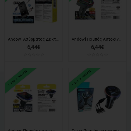
ΕΙΔΗ
ΑΛΙΕΙΑΣ
ΑΠΟΚΡΙΑΤΙΚΑ
Andowl Ασύρματος Δέκτης Αυτοκινήτου Q-H50 Bluetooth– Wireless Car Receiver
Andowl Πομπός Αυτοκινήτου Φορτιστής FM Transmitter 12-24v Q-C84 – Car FM Wireless Transmitter
ΧΡΙΣΤΟΥΓΕΝΝΙΑΤΙΚΑ
6,44€
6,44€
ΠΡΟΣΦΟΡΕΣ
Valentine's
1 ΕΩΣ 3 ΗΜΕΡΕΣ
1 ΕΩΣ 3 ΗΜΕΡΕΣ
Day
Andowl Πομπός αυτοκινήτου φορτιστής MP3 Player Q-C82 – Car MP3 Player Atmosphere lighting
Treqa Πομπός αυτοκινήτου φορτιστής MP3 Player MP-3-7 RGB 3.1A – Car MP3