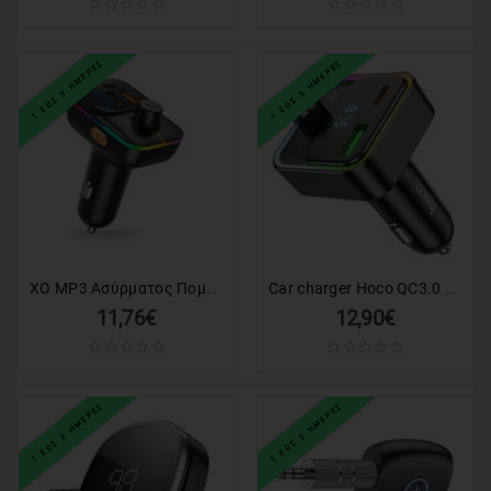
1 ΕΩΣ 3 ΗΜΕΡΕΣ
1 ΕΩΣ 3 ΗΜΕΡΕΣ
XO MP3 Ασύρματος Πομπός FM 25W, QC, 3.1A, 1xUSB-A, 1xUSB-A/TF Card, 1xUSB-C + Ambient light, BCC09 μαύρο
Car charger Hoco QC3.0 PD 30W with transmitter FM E81 black
11,76€
12,90€
1 ΕΩΣ 3 ΗΜΕΡΕΣ
1 ΕΩΣ 3 ΗΜΕΡΕΣ