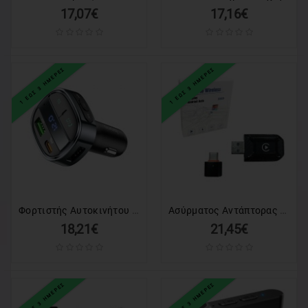
17,07€
17,16€
1 ΕΩΣ 3 ΗΜΕΡΕΣ
1 ΕΩΣ 3 ΗΜΕΡΕΣ
Φορτιστής Αυτοκινήτου Hoco USB-A + USB-C PD QC 3.0 5A 30W με Ψηφιακή Οθόνη & Πομπό FM BT E70 Obsidian Black
Ασύρματος Αντάπτορας CarPlay και Android Auto M30 - Wireless CarPlay Android Auto Adapter
18,21€
21,45€
1 ΕΩΣ 3 ΗΜΕΡΕΣ
1 ΕΩΣ 3 ΗΜΕΡΕΣ