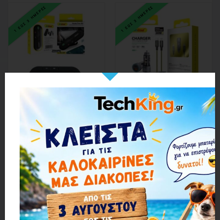
1 ΕΩΣ 3 ΗΜΕΡΕΣ
1 ΕΩΣ 3 ΗΜΕΡΕΣ
Andowl Σύστημα Bluetooth Handsfree Αυτοκινήτου Q-324 - Hands Free Kit
Andowl Φορτιστής αυτοκινήτου με καλώδιο Type-C σε Lighting Q-DC50B - Charger
8,58€
8,58€
1 ΕΩΣ 3 ΗΜΕΡΕΣ
1 ΕΩΣ 3 ΗΜΕΡΕΣ