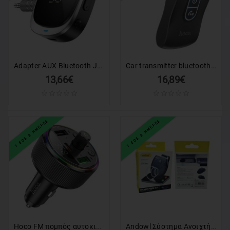
Adapter AUX Bluetooth Jack 3,5 mm Hoco με οθόνη E80 μαύρο
Car transmitter bluetooth Hoco Jack 3,5mm E73 PRO black
13,66€
16,89€
1 ΕΩΣ 3 ΗΜΕΡΕΣ
1 ΕΩΣ 3 ΗΜΕΡΕΣ
Hoco FM πομπός αυτοκινήτου Bluetooth 2x USB-A + Type-C PD QC3.0 30W E82 μαύρο
Andowl Σύστημα Ανοιχτής Ακρόασης Bluetooth Αυτοκινήτου Q-DH02 - Car Bluetooth Handsfree Kit