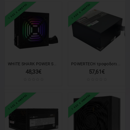
1 ΕΩΣ 3 ΗΜΕΡΕΣ
1 ΕΩΣ 3 ΗΜΕΡΕΣ
WHITE SHARK POWER SUPPLY GPSU-W500F 500W 80+ RGB
POWERTECH τροφοδοτικό για PC PT-1103, 80Plus Bronze, 500W ATX, 140mm Fan
48,33€
57,61€
1 ΕΩΣ 3 ΗΜΕΡΕΣ
1 ΕΩΣ 3 ΗΜΕΡΕΣ