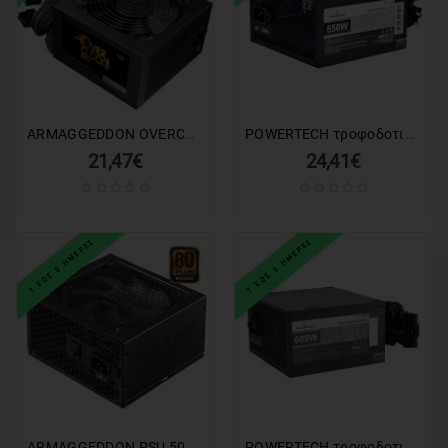
ΕΙΔΗ
ΑΛΙΕΙΑΣ
ΑΠΟΚΡΙΑΤΙΚΑ
ARMAGGEDDON OVERCLOCK PRO PSU 400W BLACK
POWERTECH τροφοδοτικό για PC PT-1102, 550W, ATX, 120mm Fan
ΧΡΙΣΤΟΥΓΕΝΝΙΑΤΙΚΑ
21,47€
24,41€
ΠΡΟΣΦΟΡΕΣ
Valentine's
1 ΕΩΣ 3 ΗΜΕΡΕΣ
1 ΕΩΣ 3 ΗΜΕΡΕΣ
Day
ARMAGGEDDON PSU 500W VOLTRON BRONZE 80PLUS BLACK
POWERTECH τροφοδοτικό PC PT-1310, 600W, ATX, 120mm Fan