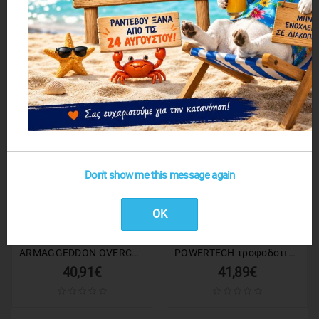
Τροφοδοτικό LOOPHOLE 600Watt Πορτοκαλί Fan
Τροφοδοτικό LOOPHOLE 600Watt Πράσινο Fan
29,57€
29,57€
1 ΕΩΣ 3 ΗΜΕΡΕΣ
1 ΕΩΣ 3 ΗΜΕΡΕΣ
Don't show me this message again
OK
ARMAGGEDDON OVERCLOCK PRO PSU 700W BLACK
POWERTECH τροφοδοτικό για PC PT-1169, 700W, ATX, 140mm Fan
40,91€
41,89€