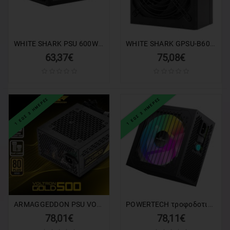
WHITE SHARK PSU 600W COLONEL 3 80PLUS BRONZE FULL MODULAR
WHITE SHARK GPSU-B600S COLONEL-2 600W 80+ BRONZE FULL MODULAR
63,37€
75,08€
1 ΕΩΣ 3 ΗΜΕΡΕΣ
1 ΕΩΣ 3 ΗΜΕΡΕΣ
ARMAGGEDDON PSU VOLTRON GOLD 80+ RATING 500W
POWERTECH τροφοδοτικό PC PT-1311, 80PLUS Bronze, 700W, ATX, 120mm RGB Fan, Semi Modular
78,01€
78,11€