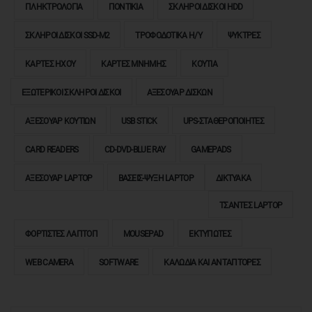
ΠΛΗΚΤΡΟΛΟΓΙΑ
ΠΟΝΤΙΚΙΑ
ΣΚΛΗΡΟΙ ΔΙΣΚΟΙ HDD
LAPTOP
ΣΚΛΗΡΟΙ ΔΙΣΚΟΙ SSD-M2
ΤΡΟΦΟΔΟΤΙΚΑ Η/Υ
ΨΥΚΤΡΕΣ
ΑΝΤΑΛΛΑΚΤΙΚΑ
LAPTOP
ΚΑΡΤΕΣ ΗΧΟΥ
ΚΑΡΤΕΣ ΜΝΗΜΗΣ
ΚΟΥΤΙΑ
ΑΝΤΑΛΛΑΚΤΙΚΑ
ΕΞΩΤΕΡΙΚΟΙ ΣΚΛΗΡΟΙ ΔΙΣΚΟΙ
ΑΞΕΣΟΥΑΡ ΔΙΣΚΩΝ
ΚΙΝΗΤΩΝ-
TABLET
ΑΞΕΣΟΥΑΡ ΚΟΥΤΙΩΝ
USB STICK
UPS-ΣΤΑΘΕΡΟΠΟΙΗΤΕΣ
ΚΙΝΗΤΑ
CARD READERS
CD-DVD-BLUE RAY
GAMEPADS
-
TABLET
ΑΞΕΣΟΥΑΡ LAPTOP
ΒΑΣΕΙΣ-ΨΥΞΗ LAPTOP
ΔΙΚΤΥΑΚΑ
ΤΣΑΝΤΕΣ LAPTOP
ΕΚΤΥΠΩΤΕΣ
&
ΦΟΡΤΙΣΤΕΣ ΛΑΠΤΟΠ
MOUSEPAD
ΕΚΤΥΠΩΤΕΣ
TONER-
INK
WEB CAMERA
SOFTWARE
ΚΑΛΩΔΙΑ ΚΑΙ ΑΝΤΑΠΤΟΡΕΣ
HOME