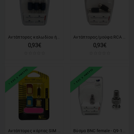
Αντάπτορας καλωδίου ήχου - 3112-1 - 098814
Αντάπτορας/μούφα RCA female - 1852-2 - 098791
0,93€
0,93€
1 ΕΩΣ 3 ΗΜΕΡΕΣ
1 ΕΩΣ 3 ΗΜΕΡΕΣ
Αντάπτορες κάρτας SIM - All in one - 100076
Βύσμα BNC female - Q9-1 - 098678