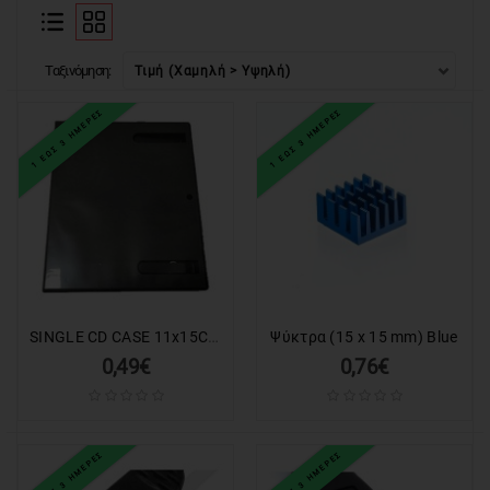
ΕΙΔΗ
ΓΡΑΦΕΙΟΥ
&
ΕΞΟΠΛΙΣΜΟΣ
Ταξινόμηση:
1 ΕΩΣ 3 ΗΜΕΡΕΣ
1 ΕΩΣ 3 ΗΜΕΡΕΣ
ΣΥΣΤΗΜΑΤΑ
ΑΣΦΑΛΕΙΑΣ
AUTO
&
MOTO
ΕΙΔΗ
ΘΑΛΑΣΣΗΣ
SINGLE CD CASE 11x15CM BLACK
Ψύκτρα (15 x 15 mm) Blue
GADGET
0,49€
0,76€
ΕΡΓΑΛΕΙΑ
1 ΕΩΣ 3 ΗΜΕΡΕΣ
1 ΕΩΣ 3 ΗΜΕΡΕΣ
ΕΙΔΗ
ΕΝΥΔΡΕΙΟΥ