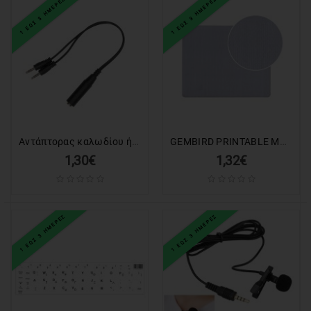
1 ΕΩΣ 3 ΗΜΕΡΕΣ
1 ΕΩΣ 3 ΗΜΕΡΕΣ
Αντάπτορας καλωδίου ήχου - Jack 3.5mm Female σε 2x Male - 1528-01 - 674834
GEMBIRD PRINTABLE MOUSEPAD WHITE SIZE SMALL
1,30€
1,32€
1 ΕΩΣ 3 ΗΜΕΡΕΣ
1 ΕΩΣ 3 ΗΜΕΡΕΣ