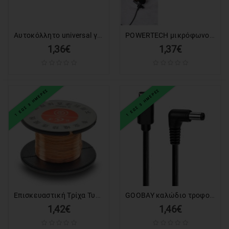
Αυτοκόλλητο universal για πληκτρολόγιο notebook, White (0.11mm)
POWERTECH μικρόφωνο CAB-J034 με ενσωματωμένο clip-on, 3.5mm, 1.5m, μαύρο
1,36€
1,37€
1 ΕΩΣ 3 ΗΜΕΡΕΣ
1 ΕΩΣ 3 ΗΜΕΡΕΣ
Επισκευαστική Τρίχα Τυπωμένου 0.10mm Καρούλι
GOOBAY καλώδιο τροφοδοσίας USB-C σε DC 78968, 5.5x2.5mm, 0.5m, μαύρο
1,42€
1,46€