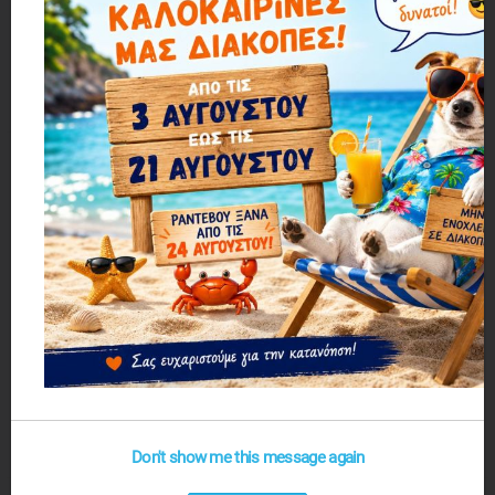
Βύσμα κεραίας TV Coaxial - 1816-2 - 098647
Βύσμα κεραίας TV Coaxial τύπου F - 4pcs - 1823-4 - Silver - 098692
0,93€
0,93€
1 ΕΩΣ 3 ΗΜΕΡΕΣ
1 ΕΩΣ 3 ΗΜΕΡΕΣ
Βύσμα κεραίας TV RF Coaxial - 2pcs - 1male/1female - 1325-2 - 098739
Διακλαδωτής γραμμής δικτύου - Ethernet Splitter - 2Way - 1769-1 - 098562
0,93€
0,93€
Don't show me this message again